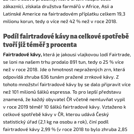
zákazníci, získala družstva farmářů v Africe, Asii a
Latinské Americe na fairtradovém příplatku celkem 19,3
milionu korun, tedy o více než 42 % než v roce 2018.
Podíl fairtradové kávy na celkové spotřebě
tvoří již téměř 3 procenta
Fairtradové kávy,
která je jakousi vlajkovou lodí Fairtrade,
se loni na našem trhu prodalo 891 tun, tedy o 25 % více
než v roce 2018. Jde o hmotnost nepražených zrn, která
odpovídá zhruba 636 tunám pražené zrnkové kávy. Z
tohoto množství fairtradové kávy by se dalo připravit více
než 101 milionů šálků espressa. To pro lepší představu
znamená, že každý obyvatel ČR včetně nemluvňat vypil
v roce 2019 téměř 10 šálků fairtradové kávy. Vztaženo k
celkové spotřebě kávy v ČR, kterou udává Český
statistický úřad (2,1 kg na osobu a rok), činí podíl
fairtradové kávy 2,99 % (v roce 2018 to bylo zhruba 2,85