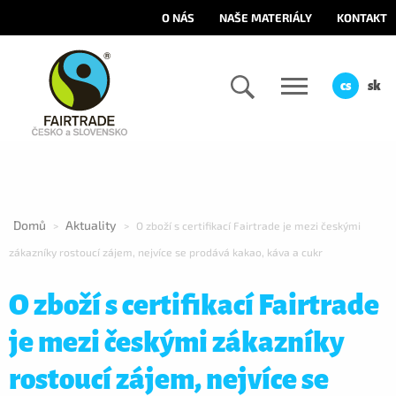
O NÁS
NAŠE MATERIÁLY
KONTAKT
cs
sk
Domů
Aktuality
>
>
O zboží s certifikací Fairtrade je mezi českými
zákazníky rostoucí zájem, nejvíce se prodává kakao, káva a cukr
O zboží s certifikací Fairtrade
je mezi českými zákazníky
rostoucí zájem, nejvíce se