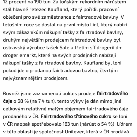
12 procent na 190 tun. Za loňským rekordním nárůstem
stál hlavně řetězec Kaufland, který pořídil pracovní
oblečení pro své zaměstnance z fairtradové bavlny. V
letošním roce se dostal na první místo Lidl, který nabízí
svým zákazníkům nákupní tašky z fairtradové bavlny,
druhým největším prodejcem fairtradové bavlny byl
ostravský výrobce tašek Sale a třetím síť drogerií dm
drogeriemarkt, které na svých prodejnách nabízejí
nákupní tašky z fairtradové bavlny. Kaufland byl loni,
pokud jde o prodanou fairtradovou bavlnu, čtvrtým
nejvýznamnějším prodejcem.
Rovněž jsme zaznamenali pokles prodeje
fairtradového
čaje
o 68 % (na 7,4 tun), tento výkyv je dán mimo jiné
celkovým relativně malým objemem fairtradového čaje
prodaného v ČR.
F
airtradového třtinového cukru
se loni
v ČR naopak spotřebovalo 163 tun (nárůst o 54 %). Lídrem
v této oblasti je společnost Unilever, která v ČR prodává