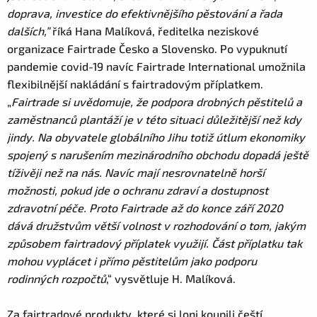
doprava, investice do efektivnějšího pěstování a řada
dalších,”
říká Hana Malíková, ředitelka neziskové
organizace Fairtrade Česko a Slovensko. Po vypuknutí
pandemie covid-19 navíc Fairtrade International umožnila
flexibilnější nakládání s fairtradovým příplatkem.
„
Fairtrade si uvědomuje, že podpora drobných pěstitelů a
zaměstnanců plantáží je v této situaci důležitější než kdy
jindy. Na obyvatele globálního Jihu totiž útlum ekonomiky
spojený s narušením mezinárodního obchodu dopadá ještě
tíživěji než na nás. Navíc mají nesrovnatelně horší
možnosti, pokud jde o ochranu zdraví a dostupnost
zdravotní péče.
Proto Fairtrade až do konce září 2020
dává družstvům větší volnost v rozhodování o tom, jakým
způsobem fairtradový příplatek využijí. Část příplatku tak
mohou vyplácet i přímo pěstitelům jako podporu
rodinných rozpočtů
,“ vysvětluje H. Malíková.
Za fairtradové produkty, které si loni koupili čeští