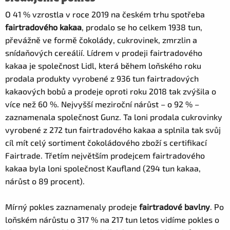
O 41 % vzrostla v roce 2019 na českém trhu spotřeba
fairtradového kakaa
, prodalo se ho celkem 1938 tun,
převážně ve formě čokolády, cukrovinek, zmrzlin a
snídaňových cereálií. Lídrem v prodeji fairtradového
kakaa je společnost Lidl, která během loňského roku
prodala produkty vyrobené z 936 tun fairtradových
kakaových bobů a prodeje oproti roku 2018 tak zvýšila o
více než 60 %. Nejvyšší meziroční nárůst – o 92 % –
zaznamenala společnost Gunz. Ta loni prodala cukrovinky
vyrobené z 272 tun fairtradového kakaa a splnila tak svůj
cíl mít celý sortiment čokoládového zboží s certifikací
Fairtrade. Třetím největším prodejcem fairtradového
kakaa byla loni společnost Kaufland (294 tun kakaa,
nárůst o 89 procent).
Mírný pokles zaznamenaly prodeje
fairtradové bavlny
. Po
loňském nárůstu o 317 % na 217 tun letos vidíme pokles o