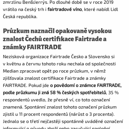
zmrzlinu Ben&Jerry´s. Po dlouhé době se v roce 2019
vrátilo na český trh i
fairtradové víno
, které nabídl Lidl
Česká republika.
Průzkum naznačil opakovaně vysokou
znalost Čechů certifikace Fairtrade a
známky FAIRTRADE
Nezisková organizace Fairtrade Česko a Slovensko si
v květnu a červnu tohoto roku nechala od společnosti
Median zpracovat opět po roce průzkum, v němž
zjišťovala znalost certifikace Fairtrade a známky
FAIRTRADE. Pokud jde
o povědomí o známce FAIRTRADE,
podle průzkumu ji zná 5
8 % českých spotřebitelů
, 35 %
respondentů uvedlo, že přesně ví, co toto označení
znamená. Spontánní znalost tohoto označení průzkum
zjistil u 11 procent respondentů (nárůst o 3 procenta).
Jednalo se o třetí nejčastěji spontánně uváděné označení
informující o původu zboží nebo zaručující naplnění