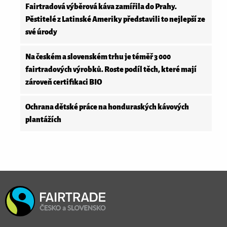
Fairtradová výběrová káva zamířila do Prahy.
Pěstitelé z Latinské Ameriky představili to nejlepší ze
své úrody
Na českém a slovenském trhu je téměř 3 000
fairtradových výrobků. Roste podíl těch, které mají
zároveň certifikaci BIO
Ochrana dětské práce na honduraských kávových
plantážích