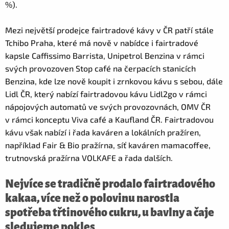
%).
Mezi největší prodejce fairtradové kávy v ČR patří stále
Tchibo Praha, které má nově v nabídce i fairtradové
kapsle Caffissimo Barrista, Unipetrol Benzina v rámci
svých provozoven Stop café na čerpacích stanicích
Benzina, kde lze nově koupit i zrnkovou kávu s sebou, dále
Lidl ČR, který nabízí fairtradovou kávu Lidl2go v rámci
nápojových automatů ve svých provozovnách, OMV ČR
v rámci konceptu Viva café a Kaufland ČR. Fairtradovou
kávu však nabízí i řada kaváren a lokálních pražíren,
například Fair & Bio pražírna, síť kaváren mamacoffee,
trutnovská pražírna VOLKAFE a řada dalších.
Nejvíce se tradičně prodalo fairtradového
kakaa, více než o polovinu narostla
spotřeba třtinového cukru, u bavlny a čaje
sledujeme pokles