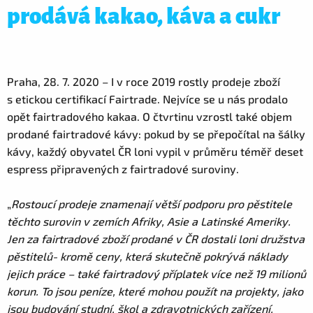
prodává kakao, káva a cukr
Praha, 28. 7. 2020 – I v roce 2019 rostly prodeje zboží
s etickou certifikací Fairtrade. Nejvíce se u nás prodalo
opět fairtradového kakaa. O čtvrtinu vzrostl také objem
prodané fairtradové kávy: pokud by se přepočítal na šálky
kávy, každý obyvatel ČR loni vypil v průměru téměř deset
espress připravených z fairtradové suroviny.
„
Rostoucí prodeje znamenají větší podporu pro pěstitele
těchto surovin v zemích Afriky, Asie a Latinské Ameriky.
Jen za fairtradové zboží prodané v ČR dostali loni družstva
pěstitelů- kromě ceny, která skutečně pokrývá náklady
jejich práce – také fairtradový příplatek více než 19 milionů
korun. To jsou peníze, které mohou použít na projekty, jako
jsou budování studní, škol a zdravotnických zařízení,