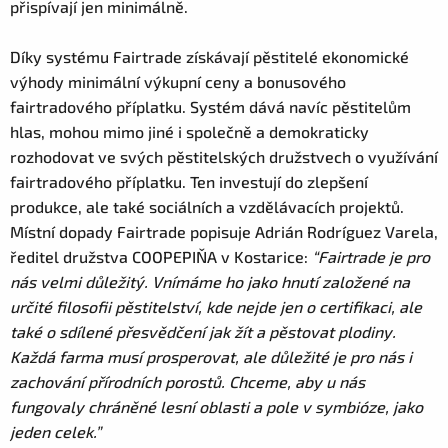
přispívají jen minimálně.
Díky systému Fairtrade získávají pěstitelé ekonomické
výhody minimální výkupní ceny a bonusového
fairtradového příplatku. Systém dává navíc pěstitelům
hlas, mohou mimo jiné i společně a demokraticky
rozhodovat ve svých pěstitelských družstvech o využívání
fairtradového příplatku. Ten investují do zlepšení
produkce, ale také sociálních a vzdělávacích projektů.
Místní dopady Fairtrade popisuje Adrián Rodríguez Varela,
ředitel družstva COOPEPIŇA v Kostarice:
“Fairtrade je pro
nás velmi důležitý. Vnímáme ho jako hnutí založené na
určité filosofii pěstitelství, kde nejde jen o certifikaci, ale
také o sdílené přesvědčení jak žít a pěstovat plodiny.
Každá farma musí prosperovat, ale důležité je pro nás i
zachování přírodních porostů. Chceme, aby u nás
fungovaly chráněné lesní oblasti a pole v symbióze, jako
jeden celek.”