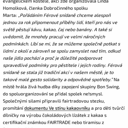
evangelickém kostele, akci zde organizovala Linda
Homolková, členka Dobročinného spolku
Marta:
„Pořádáním Férové snídaně chceme alespoň
jednou za rok připomenout příběhy lidí, kteří pro nás ve
světě pěstují kávu, kakao, čaj nebo banány. A také si
uvědomit, že mnohdy pracují ve velmi náročných
podmínkách. Líbí se mi, že se můžeme společně potkat s
lidmi z okolí a zároveň se spolu zamyslet nad tím, odkud
naše jídlo pochází a proč je důležité podporovat
spravedlivé podmínky pro pěstitele i jejich rodiny. Férová
snídaně se stala již tradiční akcí v našem městě, je to
takové malé gesto solidarity a odpovědné spotřeby.”
Na
místě hrála živá hudba díky zapojení skupiny Bon Swing,
do spoluorganizování se přidal spolek ne!smysl.
Společnými silami připravili fairtradovou stezku,
promítání
dokumentu Ve stínu kakaovníku
a pro děti tvůrčí
dílničky na výrobu čokoládových lízátek z kakaa s
certifikační známkou FAIRTRADE nebo tiramisu z