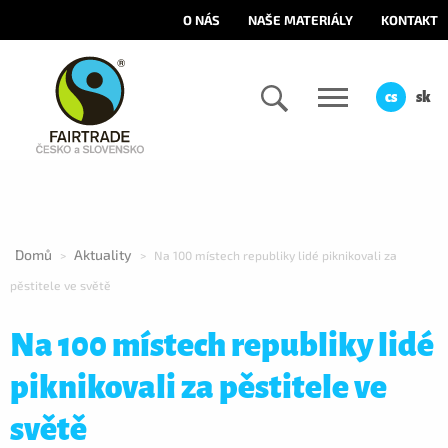
O NÁS
NAŠE MATERIÁLY
KONTAKT
cs
sk
Domů
Aktuality
>
>
Na 100 místech republiky lidé piknikovali za
pěstitele ve světě
Na 100 místech republiky lidé
piknikovali za pěstitele ve
světě