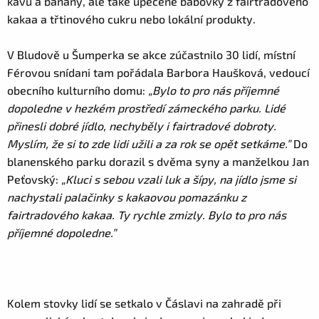
kávu a banány, ale také upečené bábovky z fairtradového
kakaa a třtinového cukru nebo lokální produkty.
V Bludově u Šumperka se akce zúčastnilo 30 lidí, místní
Férovou snídani tam pořádala Barbora Haušková, vedoucí
obecního kulturního domu:
„Bylo to pro nás příjemné
dopoledne v hezkém prostředí zámeckého parku. Lidé
přinesli dobré jídlo, nechyběly i fairtradové dobroty.
Myslím, že si to zde lidi užili a za rok se opět setkáme.”
Do
blanenského parku dorazil s dvěma syny a manželkou Jan
Peťovský:
„Kluci s sebou vzali luk a šípy, na jídlo jsme si
nachystali palačinky s kakaovou pomazánku z
fairtradového kakaa. Ty rychle zmizly. Bylo to pro nás
příjemné dopoledne.”
Kolem stovky lidí se setkalo v Čáslavi na zahradě při