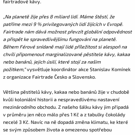
fairtradové kávy.
„Na planetě žije přes 8 miliard lidí. Máme štěstí, že
patříme mezi 9 % privilegovaných lidí žijících v Evropě.
Fairtrade nám dává možnost převzít globální odpovědnost
a přispět ke spravedlivějšímu fungování na planetě.
Během Férové snídaně mají lidé příležitost si alespoň na
chvíli připomenout marginalizované pěstitele kávy, kakaa
nebo banánů, jejich úsilí, které stojí za našim
požitkem,“
vysvětluje koordinátor akce Stanislav Komínek
z organizace Fairtrade Česko a Slovensko.
Většina pěstitelů kávy, kakaa nebo banánů žije v chudobě
kvůli koloniální historii a nespravedlivému nastavení
mezinárodního obchodu. Z našeho šálku kávy jim připadá
v průměru jen něco málo přes 1 Kč a z tabulky čokolády
necelé 3 Kč. Navíc na ně dopadá změna klimatu, ke které
se svým způsobem života a omezenou spotřebou