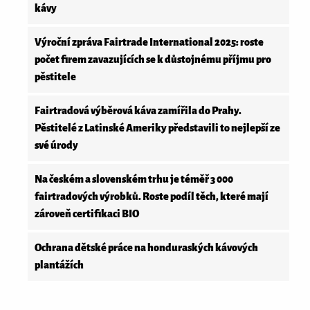
kávy
Výroční zpráva Fairtrade International 2025: roste
počet firem zavazujících se k důstojnému příjmu pro
pěstitele
Fairtradová výběrová káva zamířila do Prahy.
Pěstitelé z Latinské Ameriky představili to nejlepší ze
své úrody
Na českém a slovenském trhu je téměř 3 000
fairtradových výrobků. Roste podíl těch, které mají
zároveň certifikaci BIO
Ochrana dětské práce na honduraských kávových
plantážích