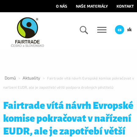
O NÁS
NAŠE MATERIÁLY
KONTAKT
cs
sk
Domů
Aktuality
>
>
Fairtrade vítá návrh Evropské komise pokračovat v
nařízení EUDR, ale je zapotřebí větší podpora drobných pěstitelů
Fairtrade vítá návrh Evropské
komise pokračovat v nařízení
EUDR, ale je zapotřebí větší