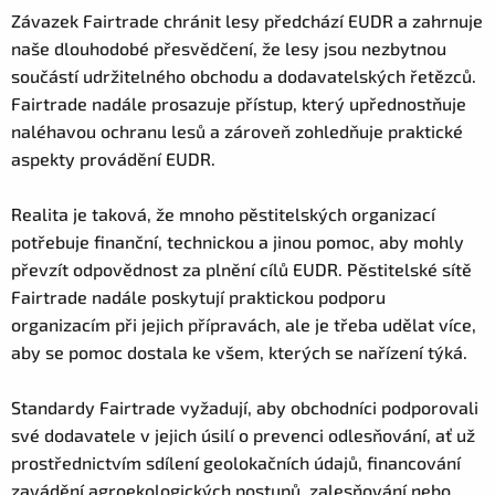
Závazek Fairtrade chránit lesy předchází EUDR a zahrnuje
naše dlouhodobé přesvědčení, že lesy jsou nezbytnou
součástí udržitelného obchodu a dodavatelských řetězců.
Fairtrade nadále prosazuje přístup, který upřednostňuje
naléhavou ochranu lesů a zároveň zohledňuje praktické
aspekty provádění EUDR.
Realita je taková, že mnoho pěstitelských organizací
potřebuje finanční, technickou a jinou pomoc, aby mohly
převzít odpovědnost za plnění cílů EUDR. Pěstitelské sítě
Fairtrade nadále poskytují praktickou podporu
organizacím při jejich přípravách, ale je třeba udělat více,
aby se pomoc dostala ke všem, kterých se nařízení týká.
Standardy Fairtrade vyžadují, aby obchodníci podporovali
své dodavatele v jejich úsilí o prevenci odlesňování, ať už
prostřednictvím sdílení geolokačních údajů, financování
zavádění agroekologických postupů, zalesňování nebo