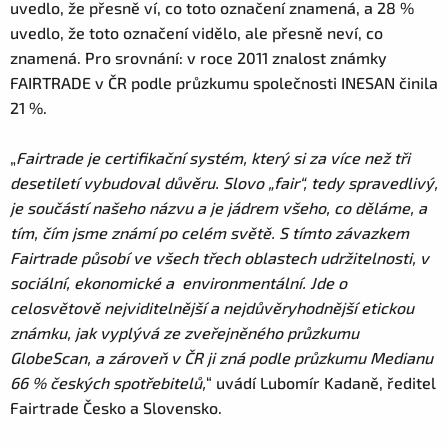
uvedlo, že přesně ví, co toto označení znamená, a 28 %
uvedlo, že toto označení vidělo, ale přesně neví, co
znamená. Pro srovnání: v roce 2011 znalost známky
FAIRTRADE v ČR podle průzkumu společnosti INESAN činila
21 %.
„
Fairtrade je certifikační systém, který si za více než tři
desetiletí vybudoval důvěru. Slovo „fair“, tedy spravedlivý,
je součástí našeho názvu a je jádrem všeho, co děláme, a
tím, čím jsme známí po celém světě. S tímto závazkem
Fairtrade působí ve všech třech oblastech udržitelnosti, v
sociální, ekonomické a environmentální. Jde o
celosvětově nejviditelnější a nejdůvěryhodnější etickou
známku, jak vyplývá ze zveřejněného průzkumu
GlobeScan, a zároveň v ČR ji zná podle průzkumu Medianu
66 % českých spotřebitelů,
“ uvádí Lubomír Kadaně, ředitel
Fairtrade Česko a Slovensko.