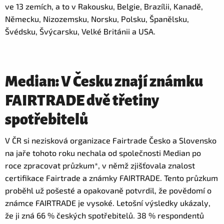
ve 13 zemích, a to v Rakousku, Belgie, Brazílii, Kanadě,
Německu, Nizozemsku, Norsku, Polsku, Španělsku,
Švédsku, Švýcarsku, Velké Británii a USA.
Median: V Česku znají známku
FAIRTRADE dvě třetiny
spotřebitelů
V ČR si nezisková organizace Fairtrade Česko a Slovensko
na jaře tohoto roku nechala od společnosti Median po
roce zpracovat průzkum*, v němž zjišťovala znalost
certifikace Fairtrade a známky FAIRTRADE. Tento průzkum
proběhl už pošesté a opakovaně potvrdil, že povědomí o
známce FAIRTRADE je vysoké. Letošní výsledky ukázaly,
že ji zná 66 % českých spotřebitelů. 38 % respondentů