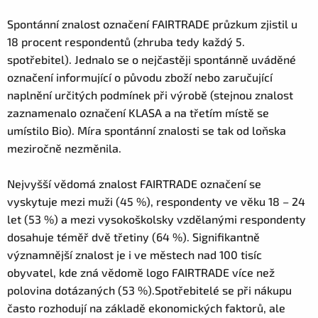
Spontánní znalost
označení FAIRTRADE průzkum zjistil u
18 procent respondentů (zhruba tedy každý 5.
spotřebitel). Jednalo se o nejčastěji spontánně uváděné
označení informující o původu zboží
nebo zaručující
naplnění určitých podmínek při výrobě (stejnou znalost
zaznamenalo označení KLASA a na třetím místě se
umístilo Bio). Míra spontánní znalosti se tak od loňska
meziročně nezměnila.
Nejvyšší vědomá znalost FAIRTRADE označení se
vyskytuje mezi muži (45 %), respondenty ve věku 18 – 24
let (53 %) a mezi vysokoškolsky vzdělanými respondenty
dosahuje téměř dvě třetiny (64 %). Signifikantně
významnější znalost je i ve městech nad 100 tisíc
obyvatel, kde zná vědomě logo FAIRTRADE více než
polovina dotázaných (53 %).Spotřebitelé se při nákupu
často rozhodují na základě ekonomických faktorů, ale