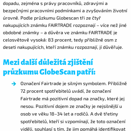
dopadu, zejména s právy pracovníků, zdravými a
bezpečnými pracovními podmínkami a zvyšováním životní
úrovně. Podle průzkumu Globescan
tři ze čtyř
nakupujících známku FAIRTRADE rozpoznají – více než jiné
obdobné známky – a důvěra ve známku FAIRTRADE je
celosvětově vysoká: 83 procent, tedy přibližně osm z
deseti nakupujících, kteří známku rozpoznají, jí důvěřuje.
Mezi další důležitá zjištění
průzkumu GlobeScan patří:
Označení Fairtrade je silným symbolem. Přibližně
72 procent spotřebitelů uvádí, že označení
Fairtrade má pozitivní dopad na značky, které jej
nesou. Pozitivní dojem ze značky je nejsilnější u
osob ve věku 18–34 let a rodičů. A dvě třetiny
spotřebitelů, kteří si vzpomínají, že toto označení
viděli, souhlasí s tím, že jim pomáhá identifikovat