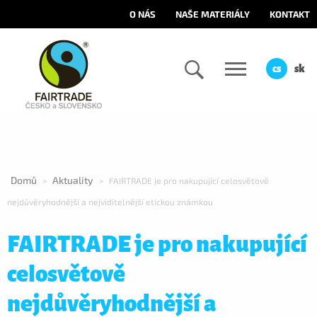
O NÁS
NAŠE MATERIÁLY
KONTAKT
cs
sk
Domů
Aktuality
>
>
FAIRTRADE je pro nakupující celosvětově
nejdůvěryhodnější a nejviditelnější etickou známkou
FAIRTRADE je pro nakupující
celosvětově
nejdůvěryhodnější a