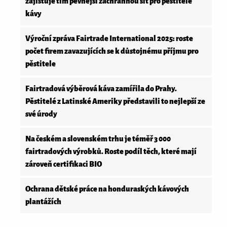
zajišťuje tím pevnější záchrannou síť pro pěstitele
kávy
Výroční zpráva Fairtrade International 2025: roste
počet firem zavazujících se k důstojnému příjmu pro
pěstitele
Fairtradová výběrová káva zamířila do Prahy.
Pěstitelé z Latinské Ameriky představili to nejlepší ze
své úrody
Na českém a slovenském trhu je téměř 3 000
fairtradových výrobků. Roste podíl těch, které mají
zároveň certifikaci BIO
Ochrana dětské práce na honduraských kávových
plantážích