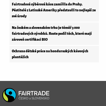
Fairtradová výběrová káva zamířila do Prahy.
Pěstitelé z Latinské Ameriky představili to nejlepší ze
své úrody
Na českém a slovenském trhu je téměř 3 000
fairtradových výrobků. Roste podíl těch, které mají
zároveň certifikaci BIO
Ochrana dětské práce na honduraských kávových
plantážích