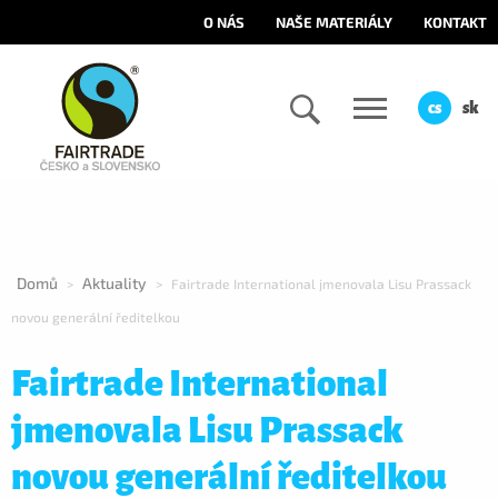
O NÁS
NAŠE MATERIÁLY
KONTAKT
cs
sk
Domů
Aktuality
>
>
Fairtrade International jmenovala Lisu Prassack
novou generální ředitelkou
Fairtrade International
jmenovala Lisu Prassack
novou generální ředitelkou