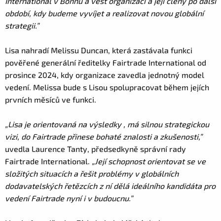
International v Bonnu a vést organizaci a její členy po další
období, kdy budeme vyvíjet a realizovat novou globální
strategii.”
Lisa nahradí Melissu Duncan, která zastávala funkci
pověřené generální ředitelky Fairtrade International od
prosince 2024, kdy organizace zavedla jednotný model
vedení. Melissa bude s Lisou spolupracovat během jejích
prvních měsíců ve funkci.
„Lisa je orientovaná na výsledky , má silnou strategickou
vizi, do Fairtrade přinese bohaté znalosti a zkušenosti,”
uvedla Laurence Tanty, předsedkyně správní rady
Fairtrade International.
„Její schopnost orientovat se ve
složitých situacích a řešit problémy v globálních
dodavatelských řetězcích z ní dělá ideálního kandidáta pro
vedení Fairtrade nyní i v budoucnu.”