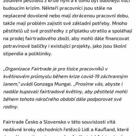
zotavení pěstitelů z krize nyní a k tomu být odolnější vůči
budoucím krizím. Někteří pracovníci jsou stále na
neplacené dovolené nebo mají zkrácenou pracovní dobu,
takže mají problém zajistit své základní potřeby. Mnoho
pěstitelů už své prostředky z příplatku utratilo a spoléhají
na prodej fairtradového zboží, aby mohli dále financovat
potravinové balíčky i existující projekty, jako jsou školní
stipendia a polikliniky.
„Organizace Fairtrade je pro tisíce pracovníků v
květinovém průmyslu během krize covid-19 záchranným
lanem,“
uvádí Gonzaga Mungai.
„Prosíme vás, abyste i
nadále kupovali fairtradové květiny, aby pěstitelé mohli
během tohoto náročného období dále podporovat své
rodiny.
Fairtrade Česko a Slovensko v této souvislosti vítá
nedávné kroky obchodních řetězců Lidl a Kaufland, které