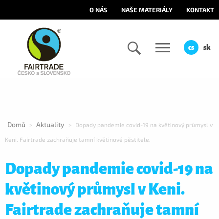
O NÁS
NAŠE MATERIÁLY
KONTAKT
cs
sk
Domů
Aktuality
>
>
Dopady pandemie covid-19 na květinový průmysl v
Keni. Fairtrade zachraňuje tamní květinové pěstitele.
Dopady pandemie covid-19 na
květinový průmysl v Keni.
Fairtrade zachraňuje tamní