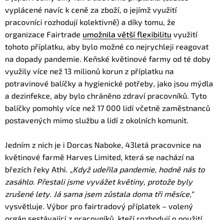
vyplácené navíc k ceně za zboží, o jejímž využití
pracovníci rozhodují kolektivně) a díky tomu, že
organizace Fairtrade
umožnila větší flexibilitu
využití
tohoto příplatku, aby bylo možné co nejrychleji reagovat
na dopady pandemie. Keňské květinové farmy od té doby
využily více než 13 milionů korun z příplatku na
potravinové balíčky a hygienické potřeby, jako jsou mýdla
a dezinfekce, aby bylo chráněno zdraví pracovníků. Tyto
balíčky pomohly více než 17 000 lidí včetně zaměstnanců
postavených mimo službu a lidí z okolních komunit.
Jedním z nich je i Dorcas Naboke, 43letá pracovnice na
květinové farmě Harves Limited, která se nachází na
březích řeky Athi.
„Když udeřila pandemie, hodně nás to
zasáhlo. Přestali jsme vyvážet květiny, protože byly
zrušené lety. Já sama jsem zůstala doma tři měsíce,“
vysvětluje. Výbor pro fairtradový příplatek – volený
orgán sestávající z pracovníků, kteří rozhodují o použití