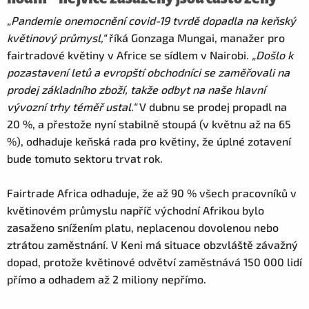
„Pandemie onemocnění covid-19 tvrdě dopadla na keňský
květinový průmysl,“
říká Gonzaga Mungai, manažer pro
fairtradové květiny v Africe se sídlem v Nairobi.
„Došlo k
pozastavení letů a evropští obchodníci se zaměřovali na
prodej základního zboží, takže odbyt na naše hlavní
vývozní trhy téměř ustal.“
V dubnu se prodej propadl na
20 %, a přestože nyní stabilně stoupá (v květnu až na 65
%), odhaduje keňská rada pro květiny, že úplné zotavení
bude tomuto sektoru trvat rok.
Fairtrade Africa odhaduje, že až 90 % všech pracovníků v
květinovém průmyslu napříč východní Afrikou bylo
zasaženo snížením platu, neplacenou dovolenou nebo
ztrátou zaměstnání. V Keni má situace obzvláště závažný
dopad, protože květinové odvětví zaměstnává 150 000 lidí
přímo a odhadem až 2 miliony nepřímo.