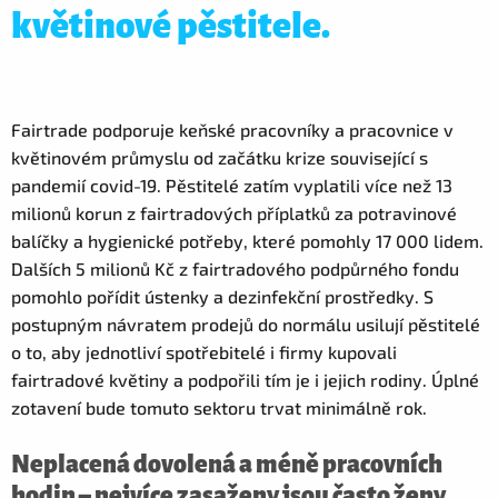
květinové pěstitele.
Fairtrade podporuje keňské pracovníky a pracovnice v
květinovém průmyslu od začátku krize související s
pandemií covid-19. Pěstitelé zatím vyplatili více než 13
milionů korun z fairtradových příplatků za potravinové
balíčky a hygienické potřeby, které pomohly 17 000 lidem.
Dalších 5 milionů Kč z fairtradového podpůrného fondu
pomohlo pořídit ústenky a dezinfekční prostředky. S
postupným návratem prodejů do normálu usilují pěstitelé
o to, aby jednotliví spotřebitelé i firmy kupovali
fairtradové květiny a podpořili tím je i jejich rodiny. Úplné
zotavení bude tomuto sektoru trvat minimálně rok.
Neplacená dovolená a méně pracovních
hodin – nejvíce zasaženy jsou často ženy