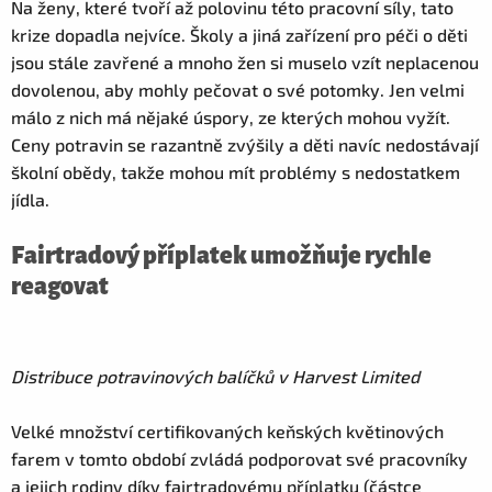
Na ženy, které tvoří až polovinu této pracovní síly, tato
krize dopadla nejvíce. Školy a jiná zařízení pro péči o děti
jsou stále zavřené a mnoho žen si muselo vzít neplacenou
dovolenou, aby mohly pečovat o své potomky. Jen velmi
málo z nich má nějaké úspory, ze kterých mohou vyžít.
Ceny potravin se razantně zvýšily a děti navíc nedostávají
školní obědy, takže mohou mít problémy s nedostatkem
jídla.
Fairtradový příplatek umožňuje rychle
reagovat
Distribuce potravinových balíčků v Harvest Limited
Velké množství certifikovaných keňských květinových
farem v tomto období zvládá podporovat své pracovníky
a jejich rodiny díky fairtradovému příplatku (částce