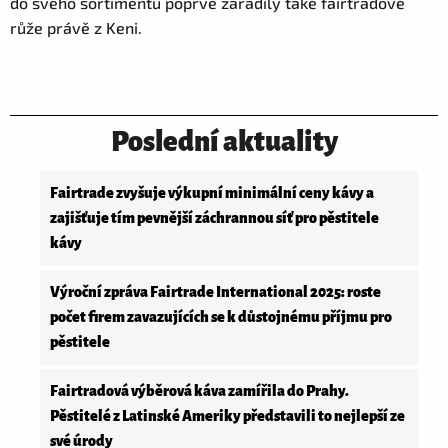
do svého sortimentu poprvé zařadily také fairtradové
růže právě z Keni.
Poslední aktuality
Fairtrade zvyšuje výkupní minimální ceny kávy a
zajišťuje tím pevnější záchrannou síť pro pěstitele
kávy
Výroční zpráva Fairtrade International 2025: roste
počet firem zavazujících se k důstojnému příjmu pro
pěstitele
Fairtradová výběrová káva zamířila do Prahy.
Pěstitelé z Latinské Ameriky představili to nejlepší ze
své úrody