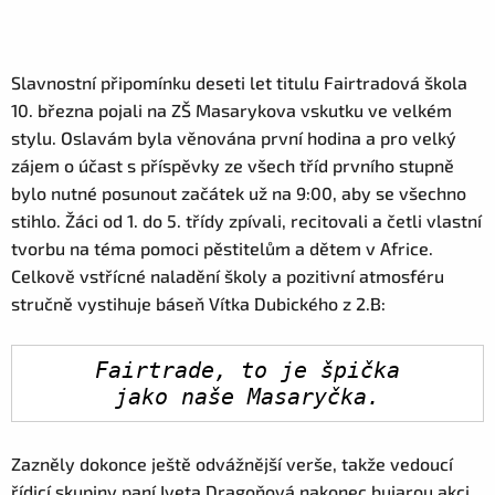
Slavnostní připomínku deseti let titulu Fairtradová škola
10. března pojali na ZŠ Masarykova vskutku ve velkém
stylu. Oslavám byla věnována první hodina a pro velký
zájem o účast s příspěvky ze všech tříd prvního stupně
bylo nutné posunout začátek už na 9:00, aby se všechno
stihlo. Žáci od 1. do 5. třídy zpívali, recitovali a četli vlastní
tvorbu na téma pomoci pěstitelům a dětem v Africe.
Celkově vstřícné naladění školy a pozitivní atmosféru
stručně vystihuje báseň Vítka Dubického z 2.B:
Fairtrade, to je špička

jako naše Masaryčka.
Zazněly dokonce ještě odvážnější verše, takže vedoucí
řídicí skupiny paní Iveta Dragoňová nakonec bujarou akci