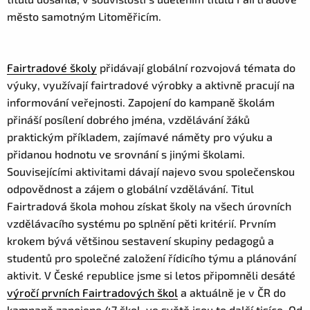
město samotným Litoměřicím.
Fairtradové školy
přidávají globální rozvojová témata do
výuky, využívají fairtradové výrobky a aktivně pracují na
informování veřejnosti. Zapojení do kampaně školám
přináší posílení dobrého jména, vzdělávání žáků
praktickým příkladem, zajímavé náměty pro výuku a
přidanou hodnotu ve srovnání s jinými školami.
Souvisejícími aktivitami dávají najevo svou společenskou
odpovědnost a zájem o globální vzdělávání. Titul
Fairtradová škola mohou získat školy na všech úrovních
vzdělávacího systému po splnění pěti kritérií. Prvním
krokem bývá většinou sestavení skupiny pedagogů a
studentů pro společné založení řídicího týmu a plánování
aktivit. V České republice jsme si letos připomněli desáté
výročí prvních Fairtradových škol
a aktuálně je v ČR do
kampaně zapojeno 47 škol, ve světě jsou to další tisíce. Od