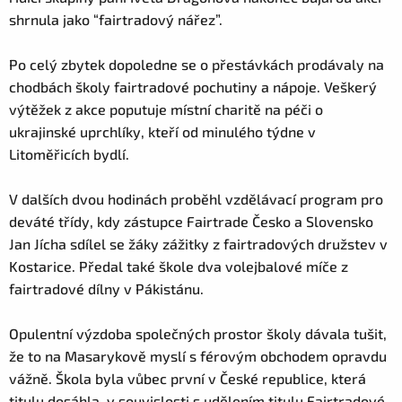
shrnula jako “fairtradový nářez”.
Po celý zbytek dopoledne se o přestávkách prodávaly na
chodbách školy fairtradové pochutiny a nápoje. Veškerý
výtěžek z akce poputuje místní charitě na péči o
ukrajinské uprchlíky, kteří od minulého týdne v
Litoměřicích bydlí.
V dalších dvou hodinách proběhl vzdělávací program pro
deváté třídy, kdy zástupce Fairtrade Česko a Slovensko
Jan Jícha sdílel se žáky zážitky z fairtradových družstev v
Kostarice. Předal také škole dva volejbalové míče z
fairtradové dílny v Pákistánu.
Opulentní výzdoba společných prostor školy dávala tušit,
že to na Masarykově myslí s férovým obchodem opravdu
vážně. Škola byla vůbec první v České republice, která
titulu dosáhla, v souvislosti s udělením titulu Fairtradové