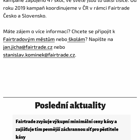
roku 2019 kampaň koordinujeme v ČR v rámci Fairtrade
Česko a Slovensko.
Máte zájem o více informací? Chcete se připojit k
Fairtradovým městům
nebo
školám
? Napište na
jan.jicha@fairtrade.cz
nebo
stanislav.kominek@fairtrade.cz
.
Poslední aktuality
Fairtrade zvyšuje výkupní minimální ceny kávy a
zajišťuje tím pevnější záchrannou síť pro pěstitele
kávy