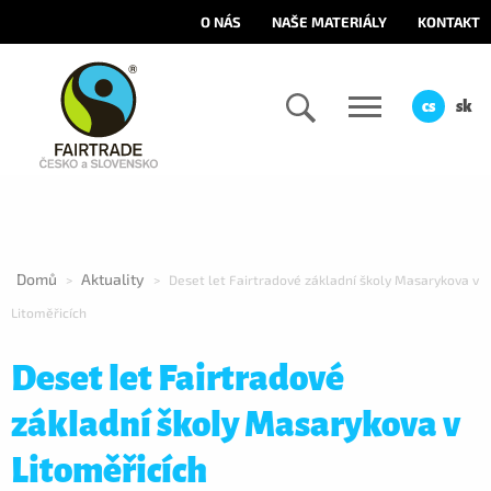
O NÁS
NAŠE MATERIÁLY
KONTAKT
cs
sk
Domů
Aktuality
>
>
Deset let Fairtradové základní školy Masarykova v
Litoměřicích
Deset let Fairtradové
základní školy Masarykova v
Litoměřicích