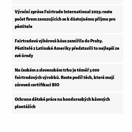
Výroční zpráva Fairtrade International 2025: roste
počet firem zavazujících se k důstojnému příjmu pro
pěstitele
Fairtradová výběrová káva zamířila do Prahy.
Pěstitelé z Latinské Ameriky představili to nejlepší ze
své úrody
Na českém a slovenském trhu je téměř 3 000
fairtradových výrobků. Roste podíl těch, které mají
zároveň certifikaci BIO
Ochrana dětské práce na honduraských kávových
plantážích