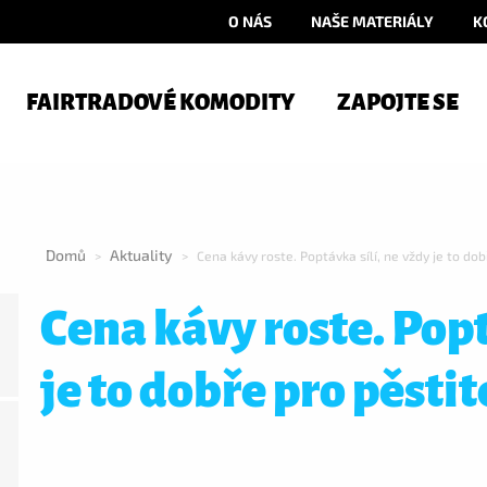
O NÁS
NAŠE MATERIÁLY
K
FAIRTRADOVÉ KOMODITY
ZAPOJTE SE
Domů
Aktuality
>
>
Cena kávy roste. Poptávka sílí, ne vždy je to do
Cena kávy roste. Popt
je to dobře pro pěstit