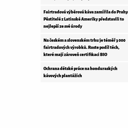
Fairtradová výběrová káva zamířila do Prahy
Pěstitelé z Latinské Ameriky představili to
nejlepší ze své úrody
Na českém a slovenském trhu je téměř 3 000
fairtradových výrobků. Roste podíl těch,
které mají zároveň certifikaci BIO
Ochrana dětské práce na honduraských
kávových plantážích