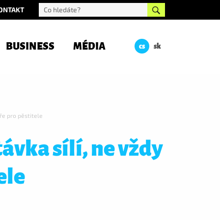
ONTAKT
BUSINESS
MÉDIA
cs
sk
bře pro pěstitele
ávka sílí, ne vždy
ele