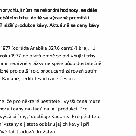
 zrychlují růst na rekordní hodnoty, se dále
obálním trhu, do té se výrazně promítá i
ň nižší produkce kávy. Aktuálně se ceny kávy
 1977 (odrůda Arabika 327,6 centů/libra).* U
oku 1977. de o vzájemně se ovlivňující trhy.
y ani nedávné srážky nejspíše půdu dostatečně
izně pro další rok, producenti zároveň zatím
 Kadaně, ředitel Fairtrade Česko a
e, že pro některé pěstitele i vyšší cena může
horu i ceny nákladů na její produkci. Pro
vyšší příjmy,
“
doplňuje Kadaně. Pro pěstitele
vztahy a jistota odběru jejich kávy i při
rávě fairtradová družstva.