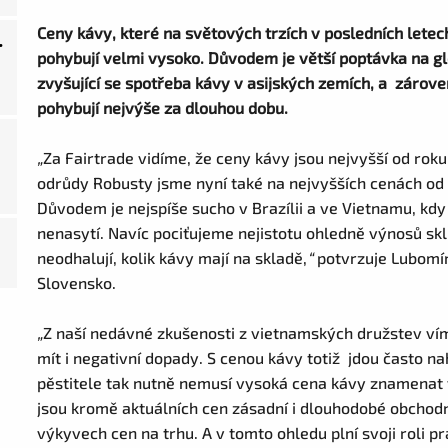
Ceny kávy, které na světových trzích v posledních letech
.
pohybují velmi vysoko. Důvodem je větší poptávka na gl
zvyšující se spotřeba kávy v asijských zemích, a zárove
pohybují nejvýše za dlouhou dobu.
„
Za Fairtrade vidíme, že ceny kávy jsou nejvyšší od roku
odrůdy Robusty jsme nyní také na nejvyšších cenách od r
Důvodem je nejspíše sucho v Brazílii a ve Vietnamu, kd
nenasytí. Navíc pociťujeme nejistotu ohledně výnosů skl
neodhalují, kolik kávy mají na skladě,
“
potvrzuje Lubomír
Slovensko.
„
Z naší nedávné zkušenosti z vietnamských družstev vím
mít i negativní dopady. S cenou kávy totiž jdou často na
pěstitele tak nutně nemusí vysoká cena kávy znamenat 
jsou kromě aktuálních cen zásadní i dlouhodobé obchodní 
výkyvech cen na trhu. A v tomto ohledu plní svoji roli p