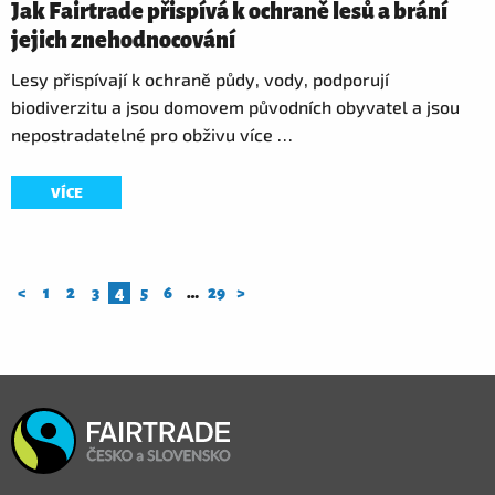
Jak Fairtrade přispívá k ochraně lesů a brání
jejich znehodnocování
Lesy přispívají k ochraně půdy, vody, podporují
biodiverzitu a jsou domovem původních obyvatel a jsou
nepostradatelné pro obživu více …
VÍCE
<
1
2
3
4
5
6
…
29
>