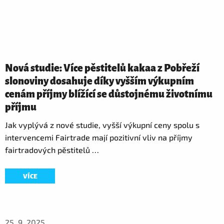
Nová studie: Více pěstitelů kakaa z Pobřeží
slonoviny dosahuje díky vyšším výkupním
cenám příjmy blížící se důstojnému životnímu
příjmu
Jak vyplývá z nové studie, vyšší výkupní ceny spolu s
intervencemi Fairtrade mají pozitivní vliv na příjmy
fairtradových pěstitelů …
VÍCE
25. 9. 2025