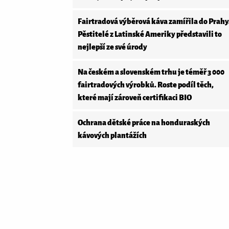
Fairtradová výběrová káva zamířila do Prahy
Pěstitelé z Latinské Ameriky představili to
nejlepší ze své úrody
Na českém a slovenském trhu je téměř 3 000
fairtradových výrobků. Roste podíl těch,
které mají zároveň certifikaci BIO
Ochrana dětské práce na honduraských
kávových plantážích