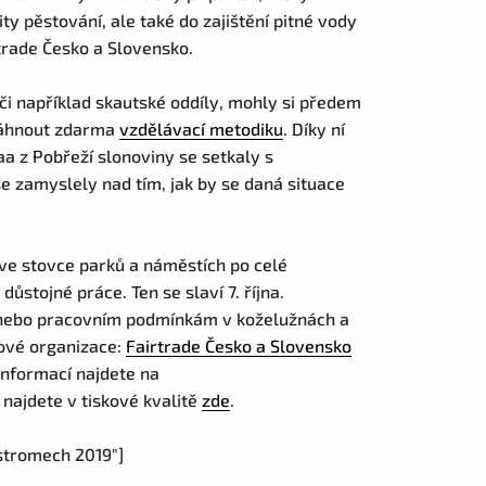
ty pěstování, ale také do zajištění pitné vody
rtrade Česko a Slovensko.
y či například skautské oddíly, mohly si předem
táhnout zdarma
vzdělávací metodiku
. Díky ní
aa z Pobřeží slonoviny se setkaly s
se zamyslely nad tím, jak by se daná situace
 ve stovce parků a náměstích po celé
důstojné práce. Ten se slaví 7. října.
 nebo pracovním podmínkám v koželužnách a
kové organizace:
Fairtrade Česko a Slovensko
 informací najdete na
 najdete v tiskové kvalitě
zde
.
 stromech 2019″]