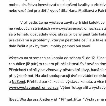
mohou družstva investovat do zlepšení kvality a efektivi
nebo vzdělání pro děti,“ vysvětlila Hana Malíková z Fai
V případě, že na výstavu zavítaly třídní kolektiv
na webových stránkách www.vystavanastromech.cz s
se o tématu dozvěděly více, skrze příběhy pěstitelů kak
překážkami a problémy, kterým pěstitelé čelí, ale také 
dala řešit a jak by tomu mohly pomoci oni sami.
Výstava na stromech se konala od soboty 5. do 12. října
republice již pátým rokem při příležitosti Světového dne 
Předchozí ročníky se věnovaly pěstování kávy, banánů
při výrobě bot. Na akci spolupracují dvě nevládní nezis
a
NaZemi
. Přehled parků, kde se výstava konala, a více
www.vystavanastromech.cz
. Výběr fotografií z výstavy
[Best_Wordpress_Gallery id=“14″ gal_title=“Výstava na