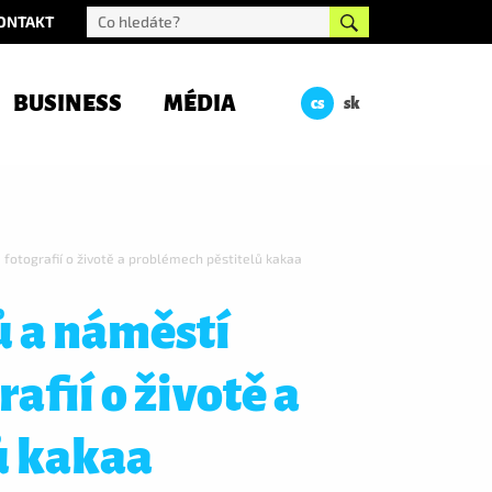
ONTAKT
BUSINESS
MÉDIA
cs
sk
 fotografií o životě a problémech pěstitelů kakaa
ů a náměstí
afií o životě a
ů kakaa