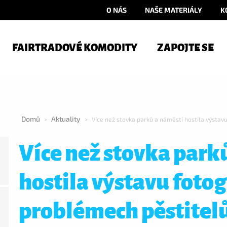
O NÁS
NAŠE MATERIÁLY
K
FAIRTRADOVÉ KOMODITY
ZAPOJTE SE
Domů
Aktuality
>
>
Více než stovka parků a náměstí hostila výstavu
Více než stovka park
hostila výstavu fotogr
problémech pěstitel