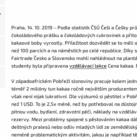
.
Praha, 14. 10. 2019 – Podle statistik ČSÚ Češi a Češky 
čokoládového prášku a čokoládových cukrovinek a přito
kakaové boby vyrostly. Příležitost dozvědět se to měli o
než 100 parcích a na náměstích po celé republice.
Díky 
Fairtrade Česko a Slovensko mohli nahlédnout na plantá
studenty byla připravena
vzdělávací lekce
Cena kakaa. M
V západoafrickém Pobřeží slonoviny pracuje kolem jedno
téměř 2 milióny tun kakaa ročně největším producentem
však není nijak lukrativní. Dle výzkumů si pěstitel v 
než 1 USD. To je 2,5x méně, než by potřeboval na důstoj
pitnou vodu, bydlení, zdravotní péči, náklady na vzděláv
rezervy. Mezi problémy spojené s pěstováním kakaa dál
deštných pralesů nebo odliv mladých lidí ze zemědělský
neméně problematickým aktivitám, jakou je například tě