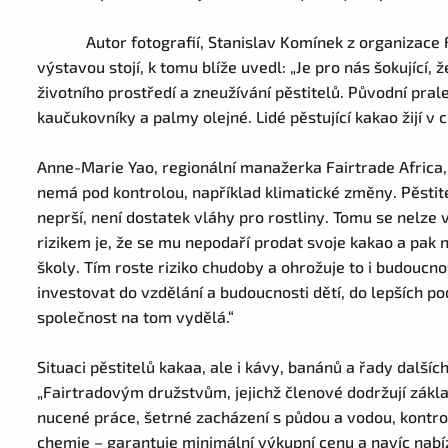
Autor fotografií, Stanislav Komínek z organizace 
výstavou stojí, k tomu blíže uvedl: „Je pro nás šokující, ž
životního prostředí a zneužívání pěstitelů. Původní pral
kaučukovníky a palmy olejné. Lidé pěstující kakao žijí v 
Anne-Marie Yao, regionální manažerka Fairtrade Africa, do
nemá pod kontrolou, například klimatické změny. Pěstite
neprší, není dostatek vláhy pro rostliny. Tomu se nelze 
rizikem je, že se mu nepodaří prodat svoje kakao a pak n
školy. Tím roste riziko chudoby a ohrožuje to i budoucn
investovat do vzdělání a budoucnosti dětí, do lepších p
společnost na tom vydělá.“
Situaci pěstitelů kakaa, ale i kávy, banánů a řady další
„Fairtradovým družstvům, jejichž členové dodržují zákl
nucené práce, šetrné zacházení s půdou a vodou, kontro
chemie – garantuje minimální výkupní cenu a navíc nabíz