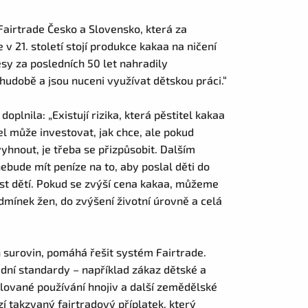
Fairtrade Česko a Slovensko, která za
e v 21. století stojí produkce kakaa na ničení
esy za posledních 50 let nahradily
chudobě a jsou nuceni využívat dětskou práci.“
plnila: „Existují rizika, která pěstitel kakaa
l může investovat, jak chce, ale pokud
vyhnout, je třeba se přizpůsobit. Dalším
ebude mít peníze na to, aby poslal děti do
ost dětí. Pokud se zvýší cena kakaa, můžeme
odmínek žen, do zvýšení životní úrovně a celá
ch surovin, pomáhá řešit systém Fairtrade.
adní standardy – například zákaz dětské a
lované používání hnojiv a další zemědělské
í takzvaný fairtradový příplatek, který