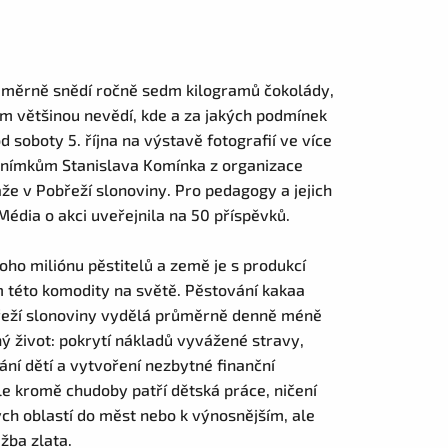
průměrně snědí ročně sedm kilogramů čokolády,
m většinou nevědí, kde a za jakých podmínek
d soboty 5. října na výstavě fotografií ve více
snímkům Stanislava Komínka z organizace
že v Pobřeží slonoviny. Pro pedagogy a jejich
édia o akci uveřejnila na 50 příspěvků.
ho miliónu pěstitelů a země je s produkcí
 této komodity na světě. Pěstování kakaa
Pobřeží slonoviny vydělá průměrně denně méně
ný život: pokrytí nákladů vyvážené stravy,
ání dětí a vytvoření nezbytné finanční
e kromě chudoby patří dětská práce, ničení
ch oblastí do měst nebo k výnosnějším, ale
žba zlata.