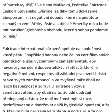
příplatek využijí,“ říká Hana Malíková, ředitelka Fairtrade
Česko a Slovensko. „Věříme, že díky tomu dokážeme
alespoň zmírnit negativní dopady, které na pěstitele
z chudých zemí Afriky, Asie a Latinské Ameriky má a bude
mít narušení globálního obchodu, které s sebou pandemie
přináší.“
Fairtrade International zároveň apeluje na společnosti,
které pěstují například banány nebo čaj na certifikovaných
plantážích a jsou významnými zaměstnavateli, aby
navzdory narušení dodavatelských řetězců, které je
negativně ovlivní, respektovali základní pracovní i lidská
práva svých zaměstnanců a ve zvýšené míře dbali na
jejich bezpečnost a zdraví. „Fairtrade vyzývá
zaměstnavatele, aby dbali na to, že lidé dodržují
předepsaný odstup, že mají možnost mýt si ruce,
dezinfikovat se a dodržovat další hygienická opatření, a že
ti, kterým byla nařízena karanténa, ji dodržují, a že pro