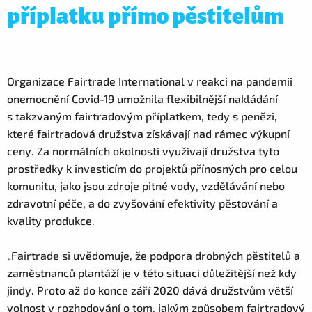
příplatku přímo pěstitelům
Organizace Fairtrade International v reakci na pandemii
onemocnění Covid-19 umožnila flexibilnější nakládání
s takzvaným fairtradovým příplatkem, tedy s penězi,
které fairtradová družstva získávají nad rámec výkupní
ceny. Za normálních okolností využívají družstva tyto
prostředky k investicím do projektů přínosných pro celou
komunitu, jako jsou zdroje pitné vody, vzdělávání nebo
zdravotní péče, a do zvyšování efektivity pěstování a
kvality produkce.
„Fairtrade si uvědomuje, že podpora drobných pěstitelů a
zaměstnanců plantáží je v této situaci důležitější než kdy
jindy. Proto až do konce září 2020 dává družstvům větší
volnost v rozhodování o tom, jakým způsobem fairtradový