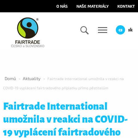
O NÁS
NAŠE MATERIÁLY
KONTAKT
cs
sk
Domů
Aktuality
>
>
Fairtrade International umožnila v reakci na
COVID-19 vyplácení fairtradového příplatku přímo pěstitelům
Fairtrade International
umožnila v reakci na COVID-
19 vyplácení fairtradového