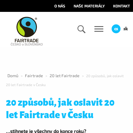
O NÁS
NAŠE MATERIÁLY
KONTAKT
cs
sk
Domů
Fairtrade
20 let Fairtrade
>
>
>
20 způsobů, jak oslavit
20 let Fairtrade v Česku
20 způsobů, jak oslavit 20
let Fairtrade v Česku
…stihnete je všechny do konce roku?