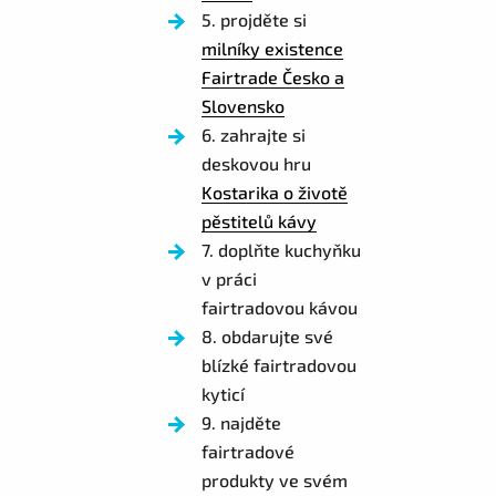
5. projděte si
milníky existence
Fairtrade Česko a
Slovensko
6. zahrajte si
deskovou hru
Kostarika o životě
pěstitelů kávy
7. doplňte kuchyňku
v práci
fairtradovou kávou
8. obdarujte své
blízké fairtradovou
kyticí
9. najděte
fairtradové
produkty ve svém