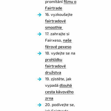
promítání
filmu o
Fairtrade
16. vyzkoušejte
fairtradové
smoothie
17. zahrajte si
Fairxeso,
naše
férové pexeso
18. vydejte se na
prohlídku
fairtradové
družstva
19. zjistěte, jak
vypadá
dlouhá
cesta kávového
zrna
20. podívejte se,
jak Fairtrade