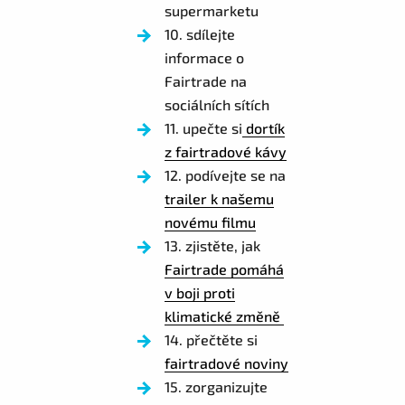
supermarketu
10. sdílejte
informace o
Fairtrade na
sociálních sítích
11. upečte si
dortík
z fairtradové kávy
12. podívejte se na
trailer k našemu
novému filmu
13. zjistěte, jak
Fairtrade pomáhá
v boji proti
klimatické změně
14. přečtěte si
fairtradové noviny
15. zorganizujte