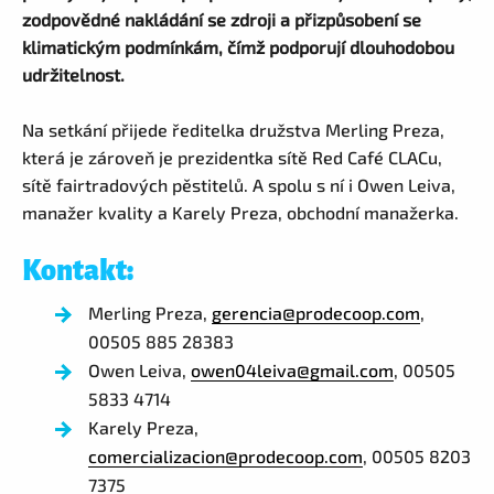
zodpovědné nakládání se zdroji a přizpůsobení se
klimatickým podmínkám, čímž podporují dlouhodobou
udržitelnost.
Na setkání přijede ředitelka družstva Merling Preza,
která je zároveň je prezidentka sítě Red Café CLACu,
sítě fairtradových pěstitelů. A spolu s ní i Owen Leiva,
manažer kvality a Karely Preza, obchodní manažerka.
Kontakt:
Merling Preza,
gerencia@prodecoop.com
,
00505 885 28383
Owen Leiva,
owen04leiva@gmail.com
, 00505
5833 4714
Karely Preza,
comercializacion@prodecoop.com
, 00505 8203
7375