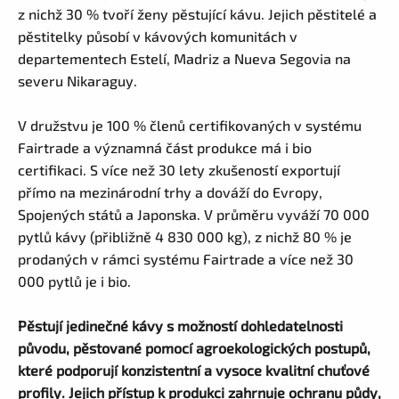
z nichž 30 % tvoří ženy pěstující kávu. Jejich pěstitelé a
pěstitelky působí v kávových komunitách v
departementech Estelí, Madriz a Nueva Segovia na
severu Nikaraguy.
V družstvu je 100 % členů certifikovaných v systému
Fairtrade a významná část produkce má i bio
certifikaci. S více než 30 lety zkušeností exportují
přímo na mezinárodní trhy a dováží do Evropy,
Spojených států a Japonska. V průměru vyváží 70 000
pytlů kávy (přibližně 4 830 000 kg), z nichž 80 % je
prodaných v rámci systému Fairtrade a více než 30
000 pytlů je i bio.
Pěstují jedinečné kávy s možností dohledatelnosti
původu, pěstované pomocí agroekologických postupů,
které podporují konzistentní a vysoce kvalitní chuťové
profily. Jejich přístup k produkci zahrnuje ochranu půdy,