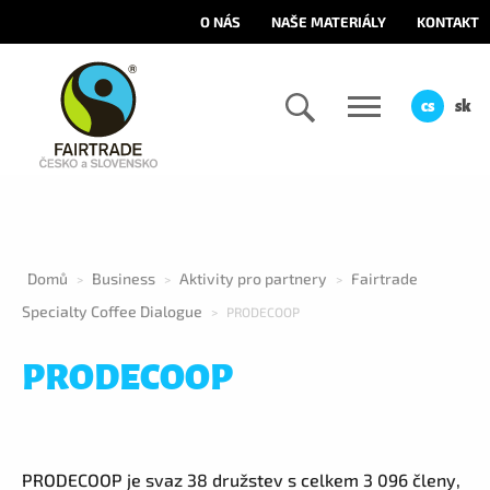
O NÁS
NAŠE MATERIÁLY
KONTAKT
cs
sk
Domů
Business
Aktivity pro partnery
Fairtrade
>
>
>
Specialty Coffee Dialogue
>
PRODECOOP
PRODECOOP
PRODECOOP je svaz 38 družstev s celkem 3 096 členy,