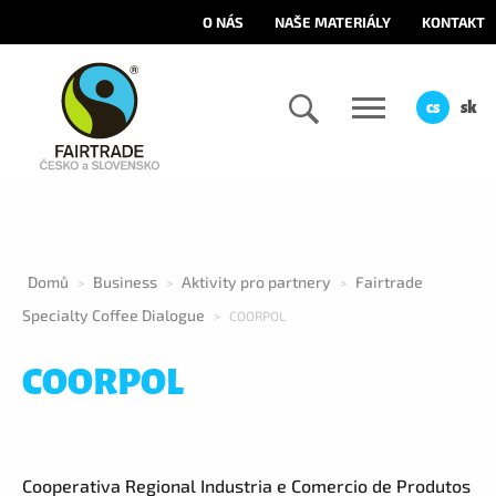
O NÁS
NAŠE MATERIÁLY
KONTAKT
cs
sk
Domů
Business
Aktivity pro partnery
Fairtrade
>
>
>
Specialty Coffee Dialogue
>
COORPOL
COORPOL
Cooperativa Regional Industria e Comercio de Produtos