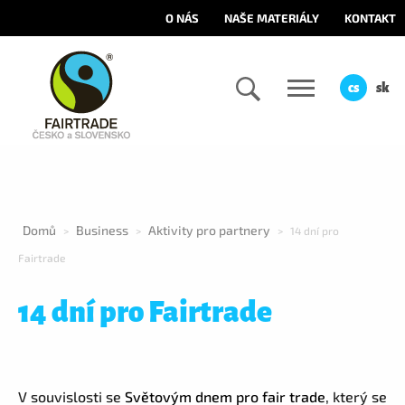
O NÁS
NAŠE MATERIÁLY
KONTAKT
cs
sk
Domů
Business
Aktivity pro partnery
>
>
>
14 dní pro
Fairtrade
14 dní pro Fairtrade
V souvislosti se
Světovým dnem pro fair trade
, který se